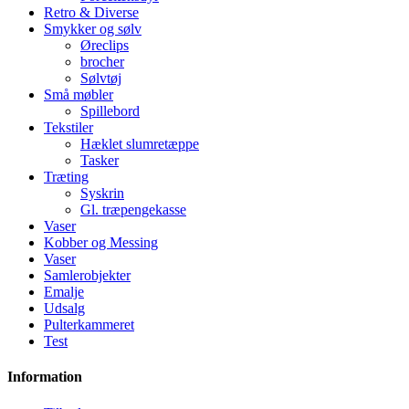
Retro & Diverse
Smykker og sølv
Øreclips
brocher
Sølvtøj
Små møbler
Spillebord
Tekstiler
Hæklet slumretæppe
Tasker
Træting
Syskrin
Gl. træpengekasse
Vaser
Kobber og Messing
Vaser
Samlerobjekter
Emalje
Udsalg
Pulterkammeret
Test
Information