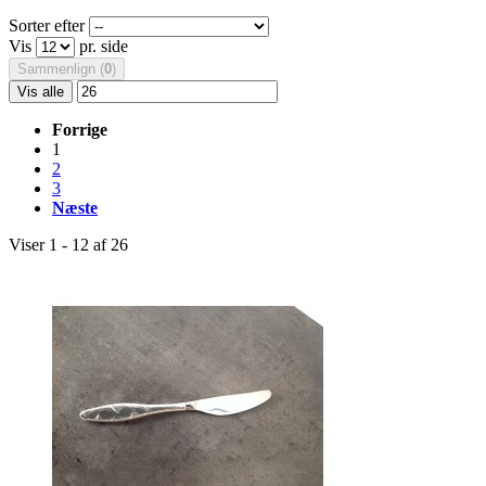
Sorter efter
Vis
pr. side
Sammenlign (
0
)
Vis alle
Forrige
1
2
3
Næste
Viser 1 - 12 af 26