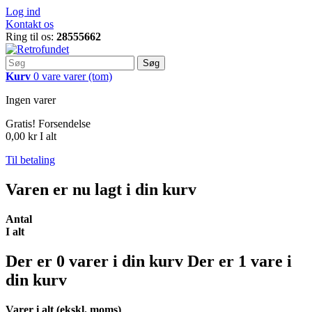
Log ind
Kontakt os
Ring til os:
28555662
Søg
Kurv
0
vare
varer
(tom)
Ingen varer
Gratis!
Forsendelse
0,00 kr
I alt
Til betaling
Varen er nu lagt i din kurv
Antal
I alt
Der er
0
varer i din kurv
Der er 1 vare i
din kurv
Varer i alt (ekskl. moms)