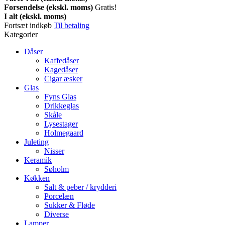
Forsendelse (ekskl. moms)
Gratis!
I alt (ekskl. moms)
Fortsæt indkøb
Til betaling
Kategorier
Dåser
Kaffedåser
Kagedåser
Cigar æsker
Glas
Fyns Glas
Drikkeglas
Skåle
Lysestager
Holmegaard
Juleting
Nisser
Keramik
Søholm
Køkken
Salt & peber / krydderi
Porcelæn
Sukker & Fløde
Diverse
Lamper