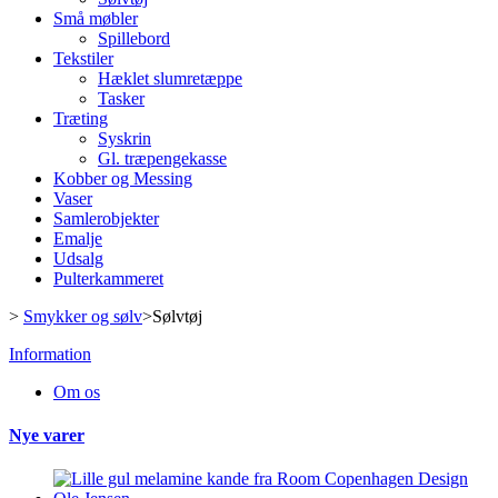
Små møbler
Spillebord
Tekstiler
Hæklet slumretæppe
Tasker
Træting
Syskrin
Gl. træpengekasse
Kobber og Messing
Vaser
Samlerobjekter
Emalje
Udsalg
Pulterkammeret
>
Smykker og sølv
>
Sølvtøj
Information
Om os
Nye varer