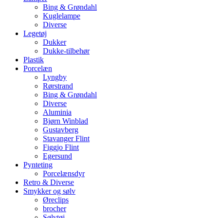
Bing & Grøndahl
Kuglelampe
Diverse
Legetøj
Dukker
Dukke-tilbehør
Plastik
Porcelæn
Lyngby
Rørstrand
Bing & Grøndahl
Diverse
Aluminia
Bjørn Winblad
Gustavberg
Stavanger Flint
Figgjo Flint
Egersund
Pynteting
Porcelænsdyr
Retro & Diverse
Smykker og sølv
Øreclips
brocher
Sølvtøj