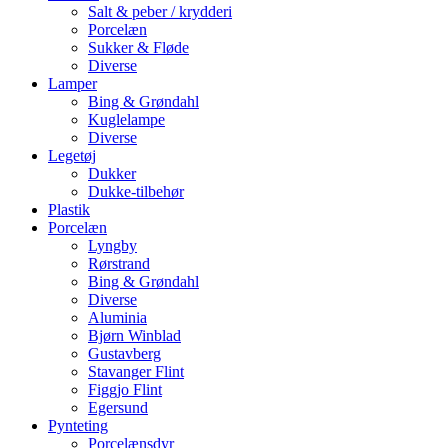
Salt & peber / krydderi
Porcelæn
Sukker & Fløde
Diverse
Lamper
Bing & Grøndahl
Kuglelampe
Diverse
Legetøj
Dukker
Dukke-tilbehør
Plastik
Porcelæn
Lyngby
Rørstrand
Bing & Grøndahl
Diverse
Aluminia
Bjørn Winblad
Gustavberg
Stavanger Flint
Figgjo Flint
Egersund
Pynteting
Porcelænsdyr