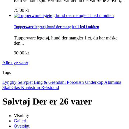
Pæn velholdt spil: Hvornår var det nu det var Serie 2. Kort,...
75,00 kr
Tupperware legetøj, hund der mangler 1 led i midten
Tupperware legetøj, hund der mangler 1 et, du har måske
den...
90,00 kr
Alle nye varer
Tags
Lyngby
Sølvplet
Bing & Grøndahl
Porcelæn
Underkop
Aluminia
Skål
Glas
Knabstrup
Rørstrand
Sølvtøj
Der er 26 varer
Visning:
Galleri
Oversigt