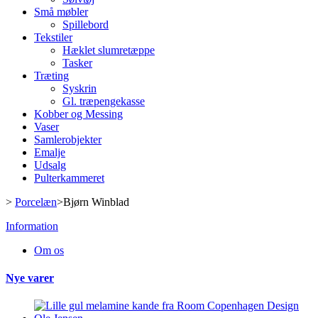
Små møbler
Spillebord
Tekstiler
Hæklet slumretæppe
Tasker
Træting
Syskrin
Gl. træpengekasse
Kobber og Messing
Vaser
Samlerobjekter
Emalje
Udsalg
Pulterkammeret
>
Porcelæn
>
Bjørn Winblad
Information
Om os
Nye varer