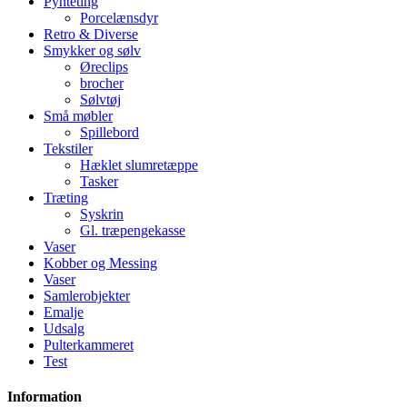
Pynteting
Porcelænsdyr
Retro & Diverse
Smykker og sølv
Øreclips
brocher
Sølvtøj
Små møbler
Spillebord
Tekstiler
Hæklet slumretæppe
Tasker
Træting
Syskrin
Gl. træpengekasse
Vaser
Kobber og Messing
Vaser
Samlerobjekter
Emalje
Udsalg
Pulterkammeret
Test
Information