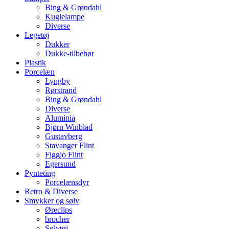
Bing & Grøndahl
Kuglelampe
Diverse
Legetøj
Dukker
Dukke-tilbehør
Plastik
Porcelæn
Lyngby
Rørstrand
Bing & Grøndahl
Diverse
Aluminia
Bjørn Winblad
Gustavberg
Stavanger Flint
Figgjo Flint
Egersund
Pynteting
Porcelænsdyr
Retro & Diverse
Smykker og sølv
Øreclips
brocher
Sølvtøj