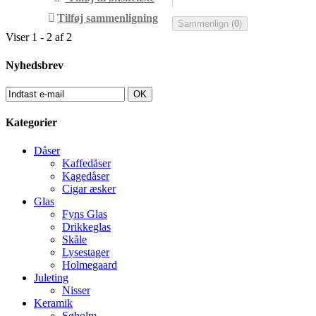
Tilføj sammenligning
Sammenlign (
0
)
Viser 1 - 2 af 2
Nyhedsbrev
OK
Kategorier
Dåser
Kaffedåser
Kagedåser
Cigar æsker
Glas
Fyns Glas
Drikkeglas
Skåle
Lysestager
Holmegaard
Juleting
Nisser
Keramik
Søholm