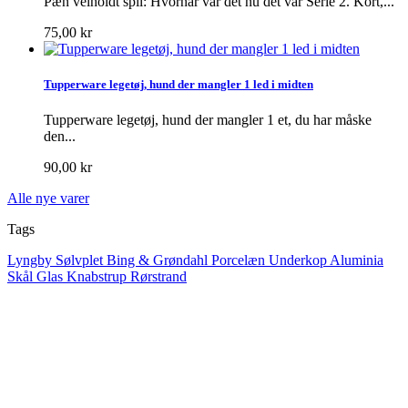
Pæn velholdt spil: Hvornår var det nu det var Serie 2. Kort,...
75,00 kr
Tupperware legetøj, hund der mangler 1 led i midten
Tupperware legetøj, hund der mangler 1 et, du har måske
den...
90,00 kr
Alle nye varer
Tags
Lyngby
Sølvplet
Bing & Grøndahl
Porcelæn
Underkop
Aluminia
Skål
Glas
Knabstrup
Rørstrand