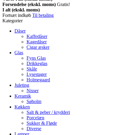
Forsendelse (ekskl. moms)
Gratis!
I alt (ekskl. moms)
Fortsæt indkøb
Til betaling
Kategorier
Dåser
Kaffedåser
Kagedåser
Cigar æsker
Glas
Fyns Glas
Drikkeglas
Skåle
Lysestager
Holmegaard
Juleting
Nisser
Keramik
Søholm
Køkken
Salt & peber / krydderi
Porcelæn
Sukker & Fløde
Diverse
Lamper