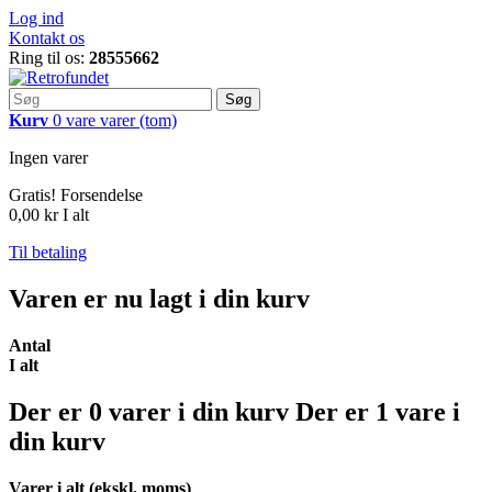
Log ind
Kontakt os
Ring til os:
28555662
Søg
Kurv
0
vare
varer
(tom)
Ingen varer
Gratis!
Forsendelse
0,00 kr
I alt
Til betaling
Varen er nu lagt i din kurv
Antal
I alt
Der er
0
varer i din kurv
Der er 1 vare i
din kurv
Varer i alt (ekskl. moms)