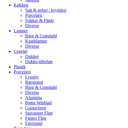
Køkken
Salt & peber / krydderi
Porcelæn
Sukker & Fløde
Diverse
Lamper
Bing & Grøndahl
Kuglelampe
Diverse
Legetøj
Dukker
Dukke-tilbehør
Plastik
Porcelæn
Lyngby
Rørstrand
Bing & Grøndahl
Diverse
Aluminia
Bjørn Winblad
Gustavberg
Stavanger Flint
Figgjo Flint
Egersund