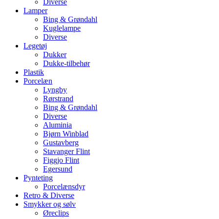
Diverse
Lamper
Bing & Grøndahl
Kuglelampe
Diverse
Legetøj
Dukker
Dukke-tilbehør
Plastik
Porcelæn
Lyngby
Rørstrand
Bing & Grøndahl
Diverse
Aluminia
Bjørn Winblad
Gustavberg
Stavanger Flint
Figgjo Flint
Egersund
Pynteting
Porcelænsdyr
Retro & Diverse
Smykker og sølv
Øreclips