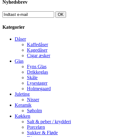
Nyhedsbrev
OK
Kategorier
Dåser
Kaffedåser
Kagedåser
Cigar æsker
Glas
Fyns Glas
Drikkeglas
Skåle
Lysestager
Holmegaard
Juleting
Nisser
Keramik
Søholm
Køkken
Salt & peber / krydderi
Porcelæn
Sukker & Fløde