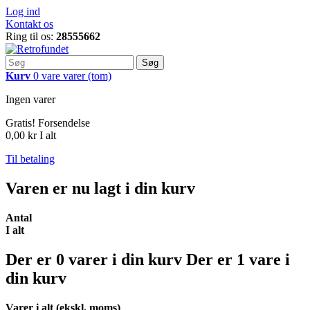
Log ind
Kontakt os
Ring til os:
28555662
Søg
Kurv
0
vare
varer
(tom)
Ingen varer
Gratis!
Forsendelse
0,00 kr
I alt
Til betaling
Varen er nu lagt i din kurv
Antal
I alt
Der er
0
varer i din kurv
Der er 1 vare i
din kurv
Varer i alt (ekskl. moms)