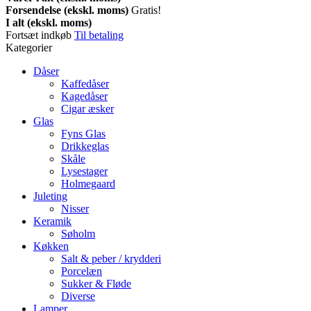
Forsendelse (ekskl. moms)
Gratis!
I alt (ekskl. moms)
Fortsæt indkøb
Til betaling
Kategorier
Dåser
Kaffedåser
Kagedåser
Cigar æsker
Glas
Fyns Glas
Drikkeglas
Skåle
Lysestager
Holmegaard
Juleting
Nisser
Keramik
Søholm
Køkken
Salt & peber / krydderi
Porcelæn
Sukker & Fløde
Diverse
Lamper