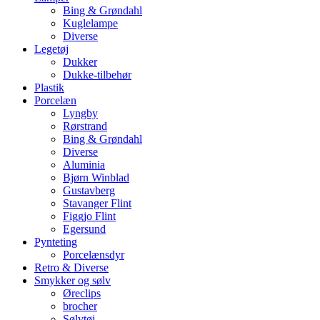
Bing & Grøndahl
Kuglelampe
Diverse
Legetøj
Dukker
Dukke-tilbehør
Plastik
Porcelæn
Lyngby
Rørstrand
Bing & Grøndahl
Diverse
Aluminia
Bjørn Winblad
Gustavberg
Stavanger Flint
Figgjo Flint
Egersund
Pynteting
Porcelænsdyr
Retro & Diverse
Smykker og sølv
Øreclips
brocher
Sølvtøj