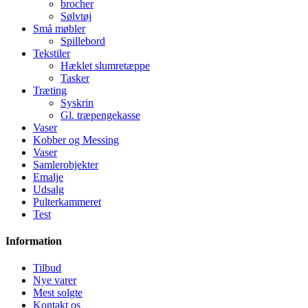
brocher
Sølvtøj
Små møbler
Spillebord
Tekstiler
Hæklet slumretæppe
Tasker
Træting
Syskrin
Gl. træpengekasse
Vaser
Kobber og Messing
Vaser
Samlerobjekter
Emalje
Udsalg
Pulterkammeret
Test
Information
Tilbud
Nye varer
Mest solgte
Kontakt os