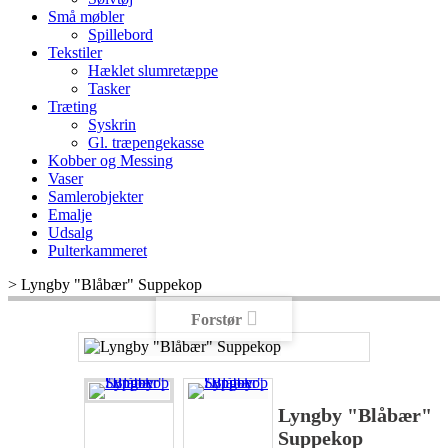
Små møbler
Spillebord
Tekstiler
Hæklet slumretæppe
Tasker
Træting
Syskrin
Gl. træpengekasse
Kobber og Messing
Vaser
Samlerobjekter
Emalje
Udsalg
Pulterkammeret
>
Lyngby "Blåbær" Suppekop
Forstør
Lyngby "Blåbær"
Suppekop